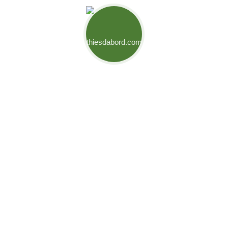
Mouvement Thiès d'Abord
Engagés pour relever les défis de notre ville et créer des
opportunités pour son développement. Ensemble,
bâtissons l’avenir de Thiès.