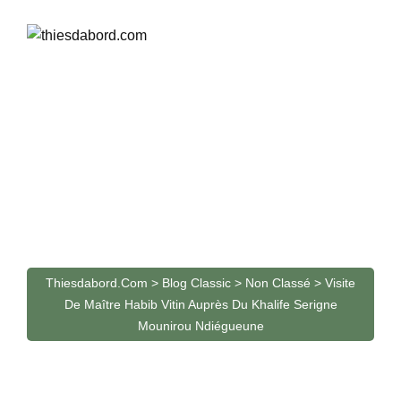
Skip
to
content
CONTACT
NON CLASSÉ
NO COMMENTS
Visite de Maître Habib Vitin
auprès du Khalife Serigne
Mounirou Ndiégueune
Thiesdabord.com
>
Blog Classic
>
Non Classé
>
Visite
De Maître Habib Vitin Auprès Du Khalife Serigne
Mounirou Ndiégueune