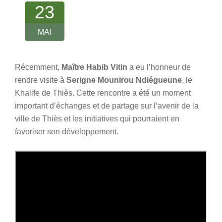
23
MAI
Récemment,
Maître Habib Vitin
a eu l’honneur de
rendre visite à
Serigne Mounirou Ndiégueune
, le
Khalife de Thiès. Cette rencontre a été un moment
important d’échanges et de partage sur l’avenir de la
ville de Thiès et les initiatives qui pourraient en
favoriser son développement.