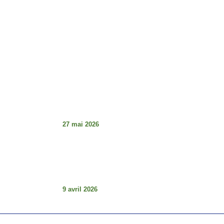
Lundi - Vendredi : 8h - 17h
Dimanche : Fermé
Articles À La Une
Tabaski de la détresse et guerre des
institutions au Sénégal : le décalage
choquant
27 mai 2026
Les articles L.29 et L3.0 (Code électorale
du Sénégal – Loi 2023-16 du 18 août
2023) : comprendre pour mieux défendre
la démocratie.
9 avril 2026