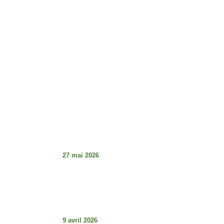
Horaires d'ouverture :
Lundi - Vendredi : 8h - 17h
Dimanche : Fermé
Articles À La Une
Tabaski de la détresse et guerre des
institutions au Sénégal : le décalage
choquant
27 mai 2026
Les articles L.29 et L3.0 (Code électorale
du Sénégal – Loi 2023-16 du 18 août
2023) : comprendre pour mieux défendre
la démocratie.
9 avril 2026