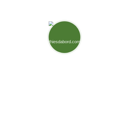
Mouvement Thiès d'Abord
Engagés pour relever les défis de notre ville et créer des
opportunités pour son développement. Ensemble,
bâtissons l’avenir de Thiès.