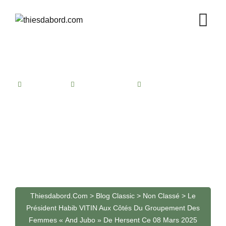
Skip
to
content
CONTACT
NON CLASSÉ
NO COMMENTS
Le Président Habib VITIN
aux côtés du Groupement
des Femmes « And Jubo »
de Hersent ce 08 mars
2025
Thiesdabord.com
>
Blog Classic
>
Non Classé
>
Le
Président Habib VITIN Aux Côtés Du Groupement Des
Femmes « And Jubo » De Hersent Ce 08 Mars 2025