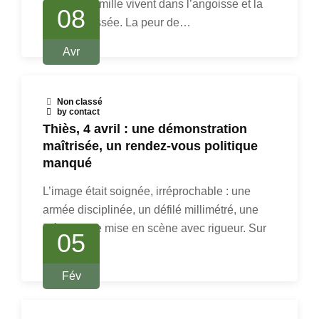
pères de famille vivent dans l’angoisse et la
08
dignité blessée. La peur de…
Avr
Non classé
by contact
‎Thiès, 4 avril : une démonstration
maîtrisée, un rendez-vous politique
manqué‎
L’image était soignée, irréprochable : une
armée disciplinée, un défilé millimétré, une
République mise en scène avec rigueur. Sur
05
le…
Fév