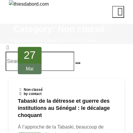
Skip
to
content
Category: Non classé
Thiesdabord.com
>
Blog Classic
>
Non Classé
27
Search
Search
Mai
for:
Non classé
by contact
Tabaski de la détresse et guerre des
institutions au Sénégal : le décalage
choquant
À l’approche de la Tabaski, beaucoup de