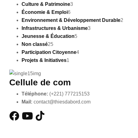
Culture & Patrimoine
3
Économie & Emploi
6
Environnement & Développement Durable
2
Infrastructures & Urbanisme
3
Jeunesse & Éducation
5
Non classé
25
Participation Citoyenne
4
Projets & Initiatives
1
Cellule de com
Téléphone:
(+221) 777215153
Mail:
contact@thiesdabord.com