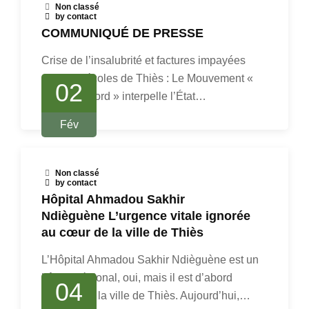
Non classé
by contact
​COMMUNIQUÉ DE PRESSE
​Crise de l’insalubrité et factures impayées
dans les écoles de Thiès : Le Mouvement «
02
Thiès d’Abord » interpelle l’État…
Fév
Non classé
by contact
Hôpital Ahmadou Sakhir
Ndièguène L’urgence vitale ignorée
au cœur de la ville de Thiès
L’Hôpital Ahmadou Sakhir Ndièguène est un
hôpital régional, oui, mais il est d’abord
04
l’hôpital de la ville de Thiès. Aujourd’hui,…