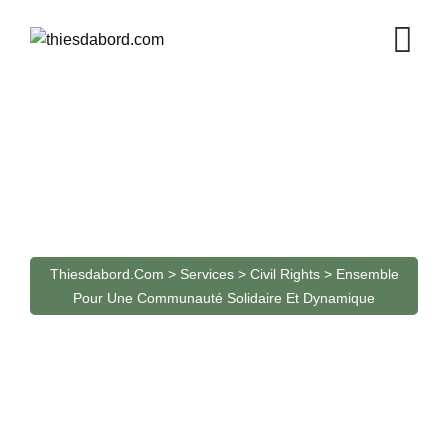
Skip
to
content
Ensemble pour une
Communauté Solidaire et
Dynamique
Thiesdabord.com
>
Services
>
Civil Rights
>
Ensemble
Pour Une Communauté Solidaire Et Dynamique