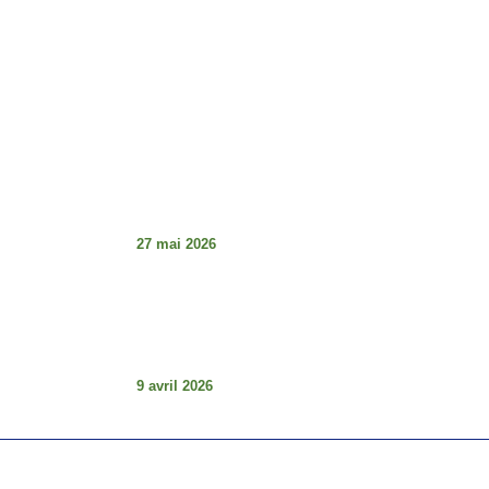
Dimanche : Fermé
Articles À La Une
Tabaski de la détresse et guerre des
institutions au Sénégal : le décalage
choquant
27 mai 2026
Les articles L.29 et L3.0 (Code électorale
du Sénégal – Loi 2023-16 du 18 août
2023) : comprendre pour mieux défendre
la démocratie.
9 avril 2026