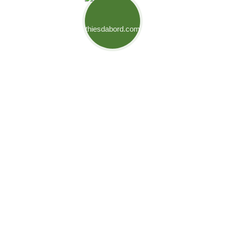
Mouvement Thiès d'Abord
Engagés pour relever les défis de notre ville et créer des
opportunités pour son développement. Ensemble,
bâtissons l’avenir de Thiès.
Liens Utiles