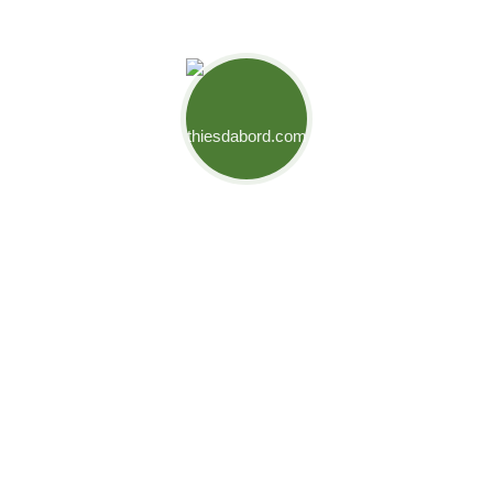
Mouvement Thiès d'Abord
Engagés pour relever les défis de notre ville et créer des
opportunités pour son développement. Ensemble,
bâtissons l’avenir de Thiès.