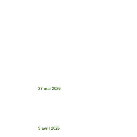
Horaires d'ouverture :
Lundi - Vendredi : 8h - 17h
Dimanche : Fermé
Articles À La Une
Tabaski de la détresse et guerre des
institutions au Sénégal : le décalage
choquant
27 mai 2026
Les articles L.29 et L3.0 (Code électorale
du Sénégal – Loi 2023-16 du 18 août
2023) : comprendre pour mieux défendre
la démocratie.
9 avril 2026