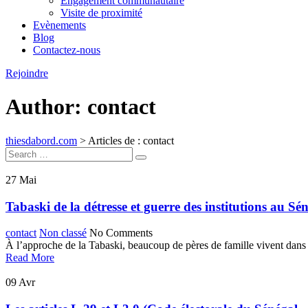
Engagement communautaire
Visite de proximité
Evènements
Blog
Contactez-nous
Rejoindre
Author: contact
thiesdabord.com
>
Articles de : contact
Search
Search
for:
27
Mai
Tabaski de la détresse et guerre des institutions au Sé
contact
Non classé
No Comments
À l’approche de la Tabaski, beaucoup de pères de famille vivent dans 
Read More
09
Avr