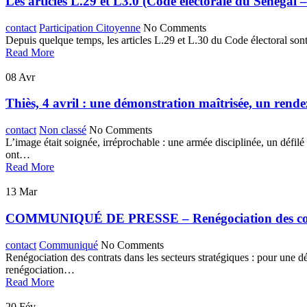
Les articles L.29 et L3.0 (Code électorale du Sénéga
contact
Participation Citoyenne
No Comments
Depuis quelque temps, les articles L.29 et L.30 du Code électoral son
Read More
08
Avr
‎Thiès, 4 avril : une démonstration maîtrisée, un rend
contact
Non classé
No Comments
L’image était soignée, irréprochable : une armée disciplinée, un défilé
ont…
Read More
13
Mar
COMMUNIQUÉ DE PRESSE – Renégociation des contrat
contact
Communiqué
No Comments
Renégociation des contrats dans les secteurs stratégiques : pour une d
renégociation…
Read More
20
Fév