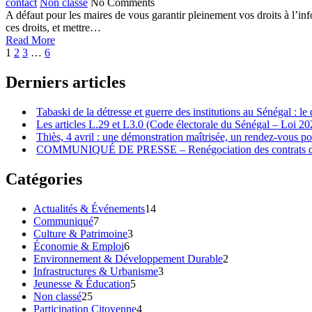
contact
Non classé
No Comments
A défaut pour les maires de vous garantir pleinement vos droits à l
ces droits, et mettre…
Read More
1
2
3
…
6
Derniers articles
Tabaski de la détresse et guerre des institutions au Sénégal : l
Les articles L.29 et L3.0 (Code électorale du Sénégal – Loi 2
‎Thiès, 4 avril : une démonstration maîtrisée, un rendez-vous p
COMMUNIQUÉ DE PRESSE – Renégociation des contrats dans 
Catégories
Actualités & Événements
14
Communiqué
7
Culture & Patrimoine
3
Économie & Emploi
6
Environnement & Développement Durable
2
Infrastructures & Urbanisme
3
Jeunesse & Éducation
5
Non classé
25
Participation Citoyenne
4