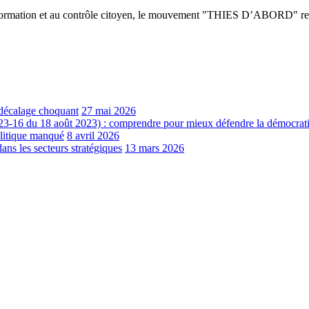
’information et au contrôle citoyen, le mouvement "THIES D’ABORD" res
e décalage choquant
27 mai 2026
023-16 du 18 août 2023) : comprendre pour mieux défendre la démocrati
olitique manqué‎
8 avril 2026
les secteurs stratégiques
13 mars 2026