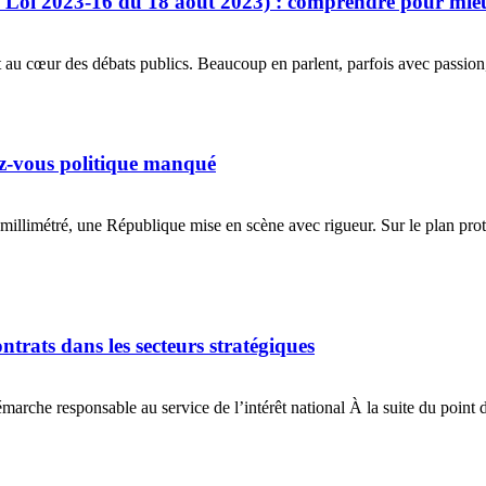
l – Loi 2023-16 du 18 août 2023) : comprendre pour mie
t au cœur des débats publics. Beaucoup en parlent, parfois avec passion
ez-vous politique manqué‎
 millimétré, une République mise en scène avec rigueur. Sur le plan proto
s dans les secteurs stratégiques
émarche responsable au service de l’intérêt national À la suite du point 