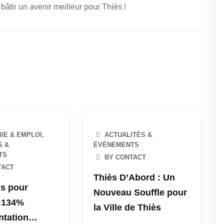
tir un avenir meilleur pour Thiès !
IE & EMPLOI
,
ACTUALITÉS &
S &
ÉVÉNEMENTS
TS
BY CONTACT
TACT
Thiès D’Abord : Un
ds pour
Nouveau Souffle pour
+ 134%
la Ville de Thiès
ntation…