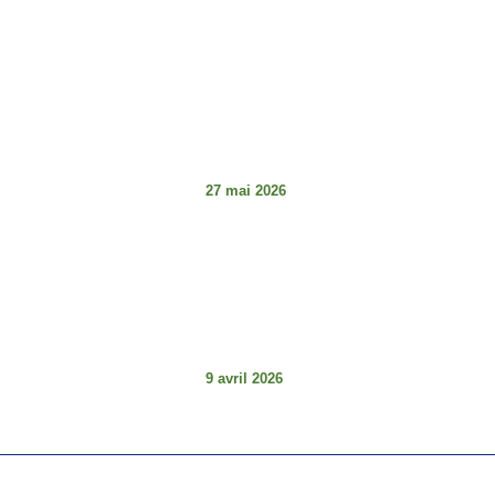
Articles À La Une
Tabaski de la détresse
et guerre des institutions
au Sénégal : le
décalage choquant
27 mai 2026
Les articles L.29 et L3.0
(Code électorale du
Sénégal – Loi 2023-16
du 18 août 2023) :
comprendre pour mieux
défendre la démocratie.
9 avril 2026