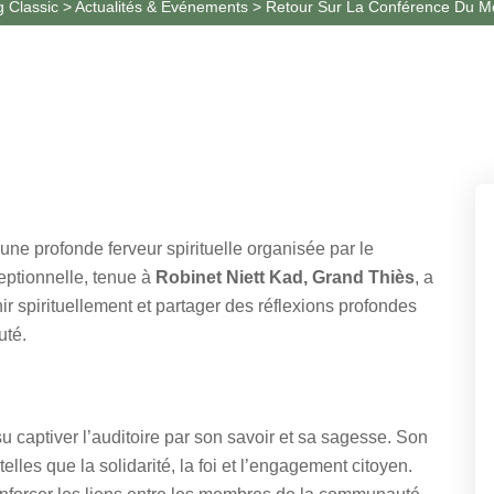
g Classic
>
Actualités & Événements
>
Retour Sur La Conférence Du M
 une profonde ferveur spirituelle organisée par le
eptionnelle, tenue à
Robinet Niett Kad, Grand Thiès
, a
r spirituellement et partager des réflexions profondes
uté.
 su captiver l’auditoire par son savoir et sa sagesse. Son
lles que la solidarité, la foi et l’engagement citoyen.