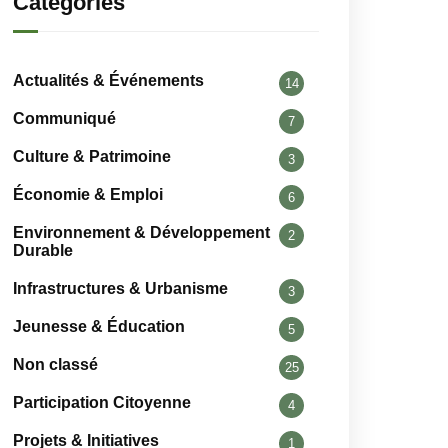
Catégories
Actualités & Événements
14
Communiqué
7
Culture & Patrimoine
3
Économie & Emploi
6
Environnement & Développement
2
Durable
Infrastructures & Urbanisme
3
Jeunesse & Éducation
5
Non classé
25
Participation Citoyenne
4
Projets & Initiatives
1