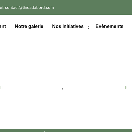
il:
contact@thiesdabord.com
ent
Notre galerie
Nos Initiatives
Evènements
ACTUALITÉS & ÉVÉNEMENTS
,
PARTICIPATION CITOYENNE
a Conférence du Mo
D’abord