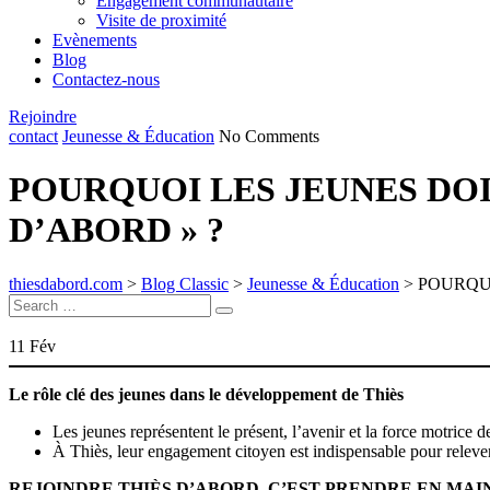
Engagement communautaire
Visite de proximité
Evènements
Blog
Contactez-nous
Rejoindre
contact
Jeunesse & Éducation
No Comments
POURQUOI LES JEUNES DO
D’ABORD » ?
thiesdabord.com
>
Blog Classic
>
Jeunesse & Éducation
>
POURQUO
Search
Search
for:
11
Fév
Le rôle clé des jeunes dans le développement de Thiès
Les jeunes représentent le présent, l’avenir et la force motrice
À Thiès, leur engagement citoyen est indispensable pour relever
REJOINDRE THIÈS D’ABORD, C’EST PRENDRE EN MAIN