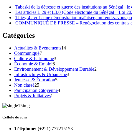
Tabaski de la détresse et guerre des institutions au Sénégal : l
Les articles L.29 et L3.0 (Code électorale du Sénégal – Loi 2
‎Thiès, 4 avril : une démonstration maîtrisée, un rendez-vous p
COMMUNIQUÉ DE PRESSE – Renégociation des contrats dans 
Catégories
Actualités & Événements
14
Communiqué
7
Culture & Patrimoine
3
Économie & Emploi
6
Environnement & Développement Durable
2
Infrastructures & Urbanisme
3
Jeunesse & Éducation
5
Non classé
25
Participation Citoyenne
4
Projets & Initiatives
1
Cellule de com
Téléphone:
(+221) 777215153