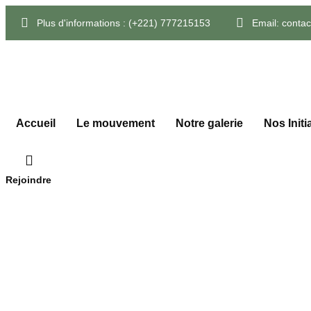
Plus d'informations :
(+221) 777215153
Email:
conta
Suivez-nous
Accueil
Le mouvement
Notre galerie
Nos Initi
Rejoindre