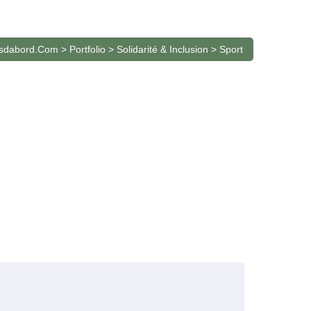
Sport
esdabord.com
>
Portfolio
>
Solidarité & Inclusion
>
Sport