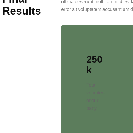
officia deserunt mollit anim id est
Results
error sit voluptatem accusantium
250
k
Total
volunteer
of our
party