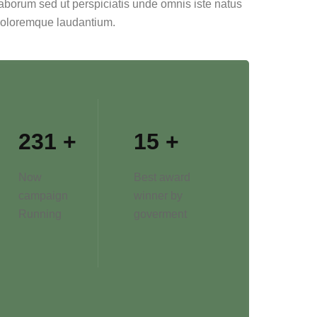
 laborum sed ut perspiciatis unde omnis iste natus
 doloremque laudantium.
231
+
15
+
Now
Best award
campaign
winner by
Running
goverment