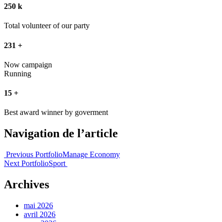
250
k
Total volunteer of our party
231
+
Now campaign
Running
15
+
Best award winner by goverment
Navigation de l’article
Previous Portfolio
Manage Economy
Next Portfolio
Sport
Archives
mai 2026
avril 2026