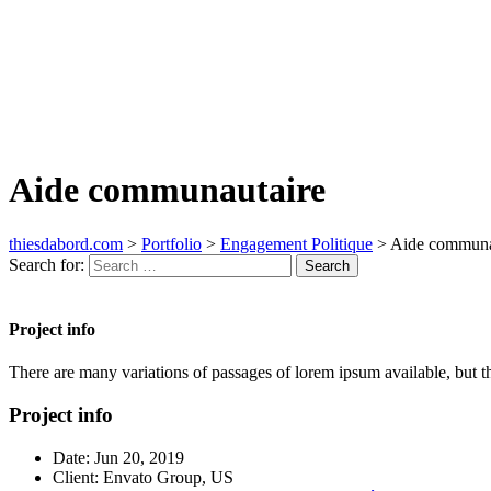
Aide communautaire
thiesdabord.com
>
Portfolio
>
Engagement Politique
>
Aide communa
Search for:
Search
Project info
There are many variations of passages of lorem ipsum available, but t
Project info
Date:
Jun 20, 2019
Client:
Envato Group, US