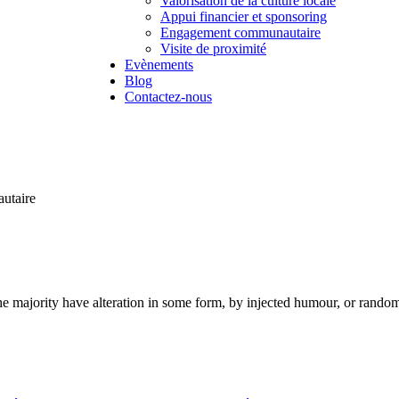
Valorisation de la culture locale
Appui financier et sponsoring
Engagement communautaire
Visite de proximité
Evènements
Blog
Contactez-nous
utaire
he majority have alteration in some form, by injected humour, or rando