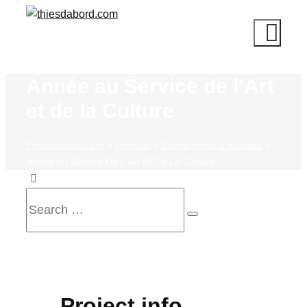
Année au Service de l’Art
et de la Culture
Thiesdabord.com
>
Portfolio
>
Événements & Activités
>
Année Au Service De L’Art Et De La Culture
Project info