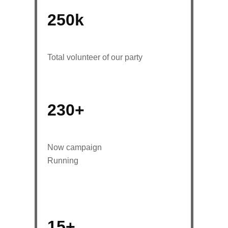
250
k
Total volunteer of our party
231
+
Now campaign
Running
15
+