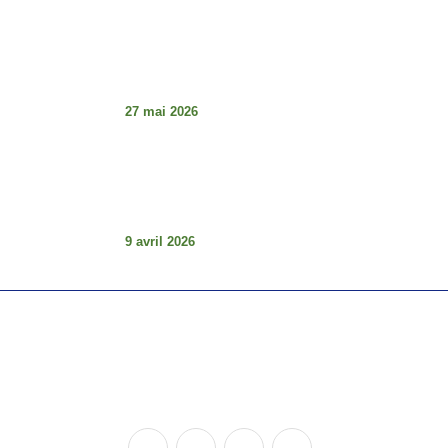
Tabaski de la détresse et guerre des
institutions au Sénégal : le décalage
choquant
27 mai 2026
Les articles L.29 et L3.0 (Code électorale
du Sénégal – Loi 2023-16 du 18 août
2023) : comprendre pour mieux défendre
la démocratie.
9 avril 2026
Copyright © 2024 Mouvement Thiès d'Abord, Tous Droits
Réservés.