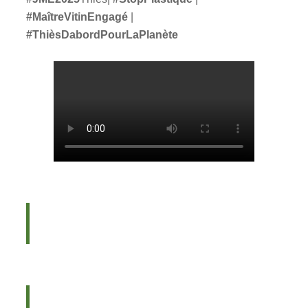
#MaîtreVitinEngagé
|
#ThièsDabordPourLaPlanète