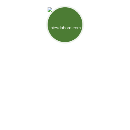
Mouvement Thiès d'Abord
Engagés pour relever les défis de notre ville et créer des
opportunités pour son développement. Ensemble,
bâtissons l’avenir de Thiès.