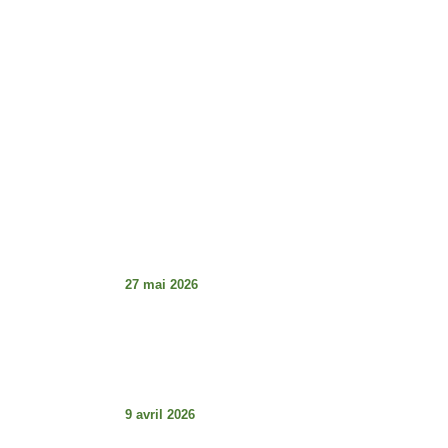
Horaires d'ouverture :
Lundi - Vendredi : 8h - 17h
Dimanche : Fermé
Articles À La Une
Tabaski de la détresse et guerre des
institutions au Sénégal : le décalage
choquant
27 mai 2026
Les articles L.29 et L3.0 (Code électorale
du Sénégal – Loi 2023-16 du 18 août
2023) : comprendre pour mieux défendre
la démocratie.
9 avril 2026