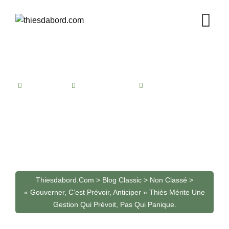
Skip
to
content
CONTACT
NON CLASSÉ
NO COMMENTS
« Gouverner, c’est prévoir,
anticiper » Thiès mérite
une gestion qui prévoit,
pas qui panique.
Thiesdabord.com
>
Blog Classic
>
Non Classé
>
« Gouverner, C’est Prévoir, Anticiper » Thiès Mérite Une
Gestion Qui Prévoit, Pas Qui Panique.