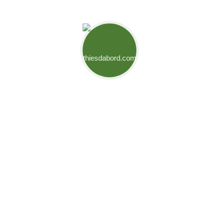
Mouvement Thiès d'Abord
Engagés pour relever les défis de notre ville et créer des
opportunités pour son développement. Ensemble,
bâtissons l’avenir de Thiès.