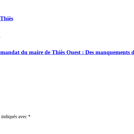
 Thiès
i
andat du maire de Thiès Ouest : Des manquements dans 
t indiqués avec
*