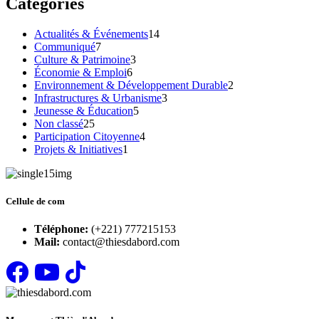
Catégories
Actualités & Événements
14
Communiqué
7
Culture & Patrimoine
3
Économie & Emploi
6
Environnement & Développement Durable
2
Infrastructures & Urbanisme
3
Jeunesse & Éducation
5
Non classé
25
Participation Citoyenne
4
Projets & Initiatives
1
Cellule de com
Téléphone:
(+221) 777215153
Mail:
contact@thiesdabord.com