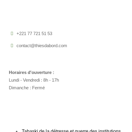
Contactez-Nous
+221 77 721 51 53
contact@thiesdabord.com
Horaires d'ouverture :
Lundi - Vendredi : 8h - 17h
Dimanche : Fermé
Articles À La Une
Tabaski de la détresse et guerre des institutions