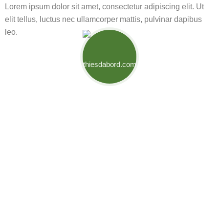
Lorem ipsum dolor sit amet, consectetur adipiscing elit. Ut
elit tellus, luctus nec ullamcorper mattis, pulvinar dapibus
leo.
Mouvement Thiès d'Abord
Engagés pour relever les défis de notre ville et créer des
opportunités pour son développement. Ensemble,
bâtissons l’avenir de Thiès.