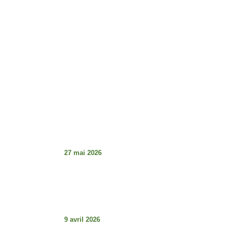
Horaires d'ouverture :
Lundi - Vendredi : 8h - 17h
Dimanche : Fermé
Articles À La Une
Tabaski de la détresse et guerre des
institutions au Sénégal : le décalage
choquant
27 mai 2026
Les articles L.29 et L3.0 (Code électorale
du Sénégal – Loi 2023-16 du 18 août
2023) : comprendre pour mieux défendre
la démocratie.
9 avril 2026