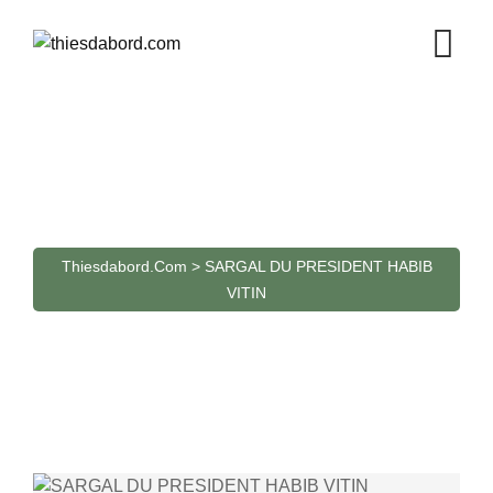
Skip
to
content
SARGAL DU PRESIDENT
HABIB VITIN
Thiesdabord.com
>
SARGAL DU PRESIDENT HABIB
VITIN