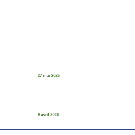
Lundi - Vendredi : 8h - 17h
Dimanche : Fermé
Articles À La Une
Tabaski de la détresse et guerre des
institutions au Sénégal : le décalage
choquant
27 mai 2026
Les articles L.29 et L3.0 (Code électorale
du Sénégal – Loi 2023-16 du 18 août
2023) : comprendre pour mieux défendre
la démocratie.
9 avril 2026