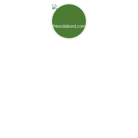
Mouvement Thiès d'Abord
Engagés pour relever les défis de notre ville et créer des
opportunités pour son développement. Ensemble,
bâtissons l’avenir de Thiès.